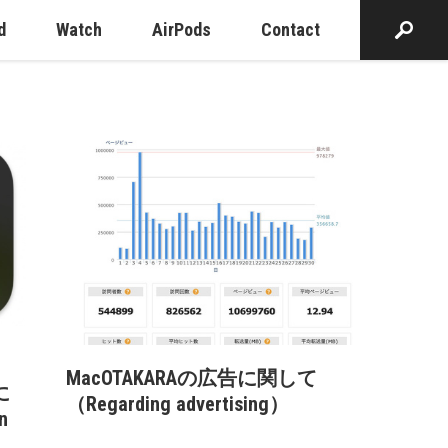
d
Watch
AirPods
Contact
MacOTAKARAの広告に関して
に
（Regarding advertising）
n