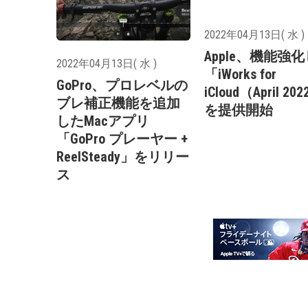
2022年04月13日( 水 )
Apple、機能強
2022年04月13日( 水 )
「iWorks for
GoPro、プロレベルの
iCloud（April 2
ブレ補正機能を追加
を提供開始
したMacアプリ
「GoPro プレーヤー +
ReelSteady」をリリー
ス