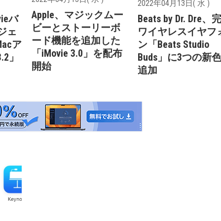
2022年04月13日( 水 )
Apple、マジックムー
vieバ
Beats by Dr. Dre
ビーとストーリーボ
ロジェ
ワイヤレスイヤフ
ード機能を追加した
acア
ン「Beats Studio
「iMovie 3.0」を配布
3.2」
Buds」に3つの新
開始
追加