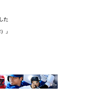
化した
022）」