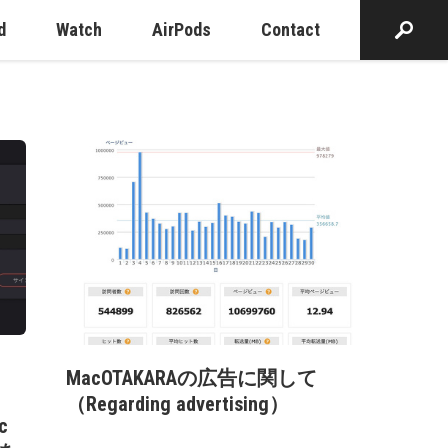
d
Watch
AirPods
Contact
MacOTAKARAの広告に関して
、
（Regarding advertising）
c