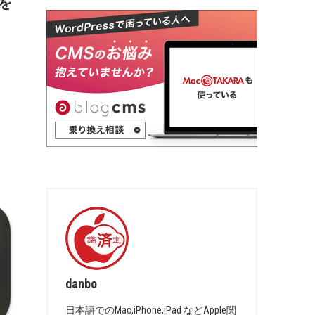
スを
danbo
日本語でのMac,iPhone,iPad などApple関