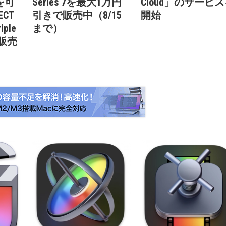
を可
Series 7を最大1万円
Cloud」のサービ
CT
引きで販売中（8/15
開始
iple
まで）
を販売