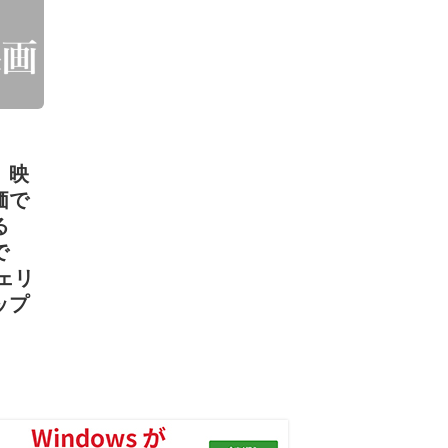
、映
価で
る
で
ェリ
ップ
）