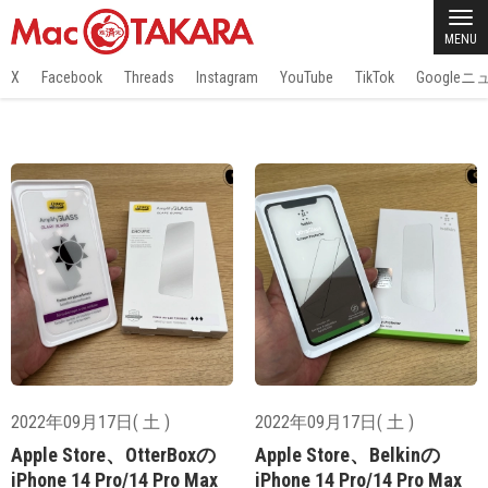
MENU
X
Facebook
Threads
Instagram
YouTube
TikTok
Google
2022年09月17日( 土 )
2022年09月17日( 土 )
Apple Store、OtterBoxの
Apple Store、Belkinの
iPhone 14 Pro/14 Pro Max
iPhone 14 Pro/14 Pro Max