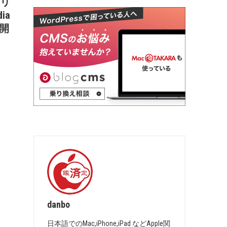
プリ
dia
布開
danbo
日本語でのMac,iPhone,iPad などApple関