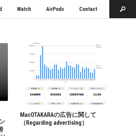
d
Watch
AirPods
Contact
MacOTAKARAの広告に関して
イン
（Regarding advertising）
善