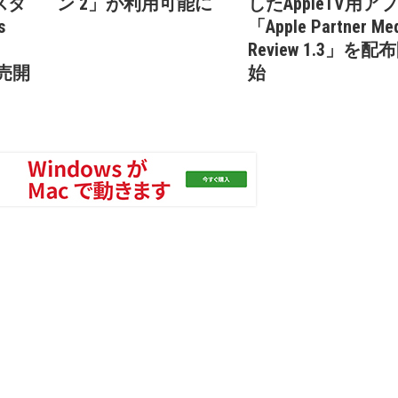
スタ
ン 2」が利用可能に
したAppleTV用ア
s
「Apple Partner Me
Review 1.3」を配
販売開
始