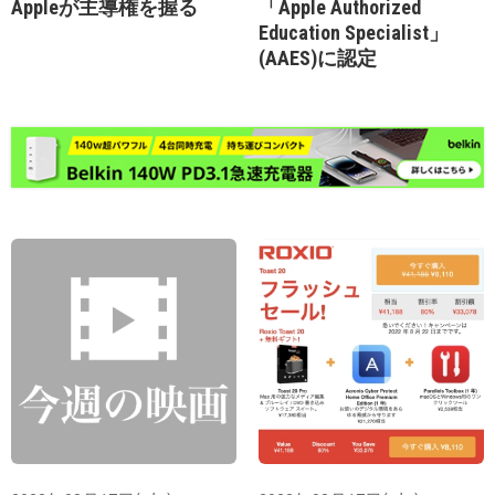
Appleが主導権を握る
「Apple Authorized
Education Specialist」
(AAES)に認定