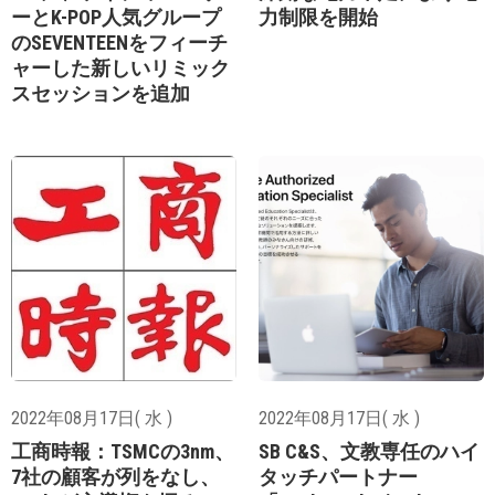
ーとK-POP人気グループ
力制限を開始
のSEVENTEENをフィーチ
ャーした新しいリミック
スセッションを追加
2022年08月17日( 水 )
2022年08月17日( 水 )
工商時報：TSMCの3nm、
SB C&S、文教専任のハイ
7社の顧客が列をなし、
タッチパートナー