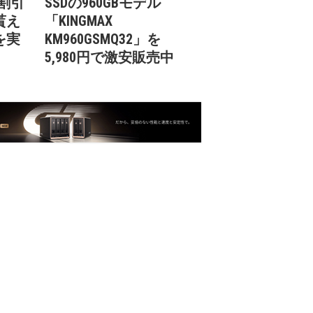
で割引
SSDの960GBモデル
貰え
「KINGMAX
を実
KM960GSMQ32」を
5,980円で激安販売中