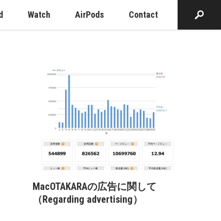
d
Watch
AirPods
Contact
MacOTAKARAの広告に関して
（Regarding advertising）