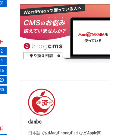
31
日
2
9
16
23
30
danbo
日
日本語でのMac,iPhone,iPad などApple関