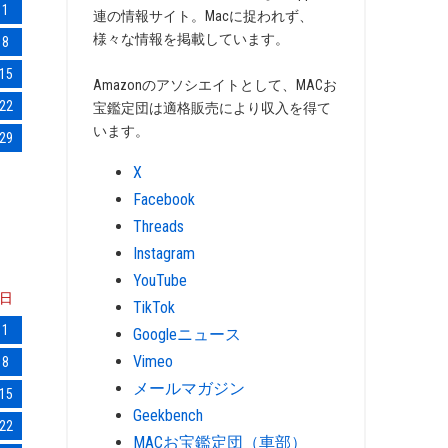
1
連の情報サイト。Macに捉われず、
様々な情報を掲載しています。
8
15
Amazonのアソシエイトとして、MACお
22
宝鑑定団は適格販売により収入を得て
います。
29
X
Facebook
Threads
Instagram
YouTube
日
TikTok
1
Googleニュース
Vimeo
8
メールマガジン
15
Geekbench
22
MACお宝鑑定団（車部）