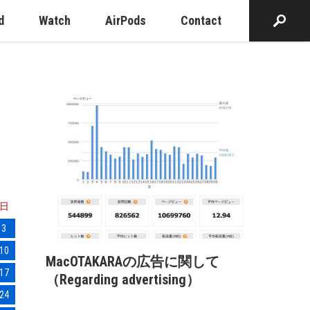
d
Watch
AirPods
Contact
日
3
10
MacOTAKARAの広告に関して
17
（Regarding advertising）
24