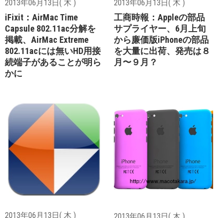
2013年06月13日( 木 )
2013年06月13日( 木 )
iFixit：AirMac Time
工商時報：Appleの部品
Capsule 802.11ac分解を
サプライヤー、6月上旬
掲載、AirMac Extreme
から廉価版iPhoneの部品
802.11acには無いHD用接
を大量に出荷、発売は８
続端子があることが明ら
月〜９月？
かに
2013年06月13日( 木 )
2013年06月13日( 木 )