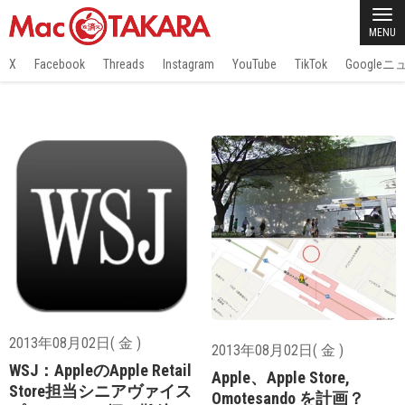
MENU
X
Facebook
Threads
Instagram
YouTube
TikTok
Google
2013年08月02日( 金 )
2013年08月02日( 金 )
WSJ：AppleのApple Retail
Apple、Apple Store,
Store担当シニアヴァイス
Omotesando を計画？