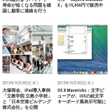
寿命が短くなる問題を確
X」を15,656円で販売中
認し顧客に連絡を行う
2013年10月30日( 水 )
2013年10月30日( 水 )
大塚商会、iPad導入事例
OS X Mavericks：文字ビ
「立教学院 立教小学校」
ューアが、iOSの絵文字
と「日本空港ビルデング
キーボード風表示可能に
株式会社」を公開