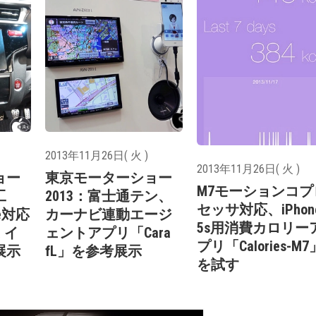
2013年11月26日( 火 )
2013年11月26日( 火 )
ョー
東京モーターショー
M7モーションコプ
工
2013：富士通テン、
セッサ対応、iPhon
ee対応
カーナビ連動エージ
5s用消費カロリー
 イ
ェントアプリ「Cara
プリ「Calories-M7
展示
fL」を参考展示
を試す