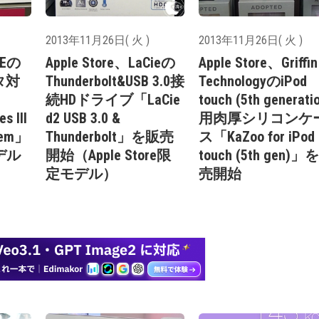
2013年11月26日( 火 )
2013年11月26日( 火 )
SEの
Apple Store、LaCieの
Apple Store、Griffin
クタ対
Thunderbolt&USB 3.0接
TechnologyのiPod
続HDドライブ「LaCie
touch (5th generati
s III
d2 USB 3.0 &
用肉厚シリコンケ
stem」
Thunderbolt」を販売
ス「KaZoo for iPod
デル
開始（Apple Store限
touch (5th gen)」
定モデル）
売開始