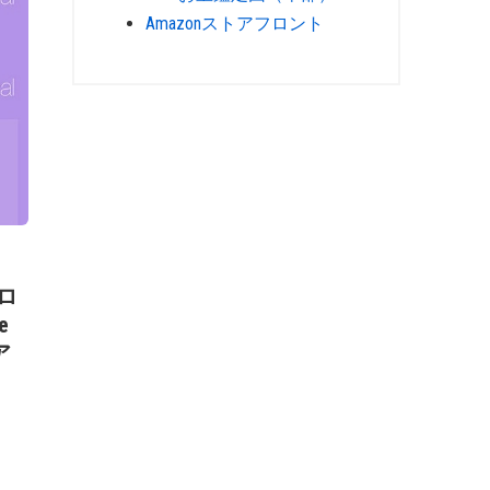
Amazonストアフロント
ロ
e
ア
」