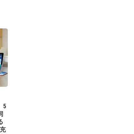
、5
同
る
B充