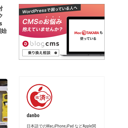
対
ク
s
開始
danbo
日本語でのMac,iPhone,iPad などApple関