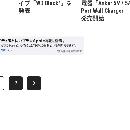
イブ「WD Black²」を
電器「Anker 5V / 5A
発表
Port Wall Charger
発売開始
2