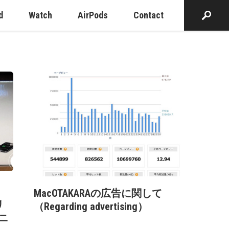
d
Watch
AirPods
Contact
MacOTAKARAの広告に関して
リ
（Regarding advertising）
ニ