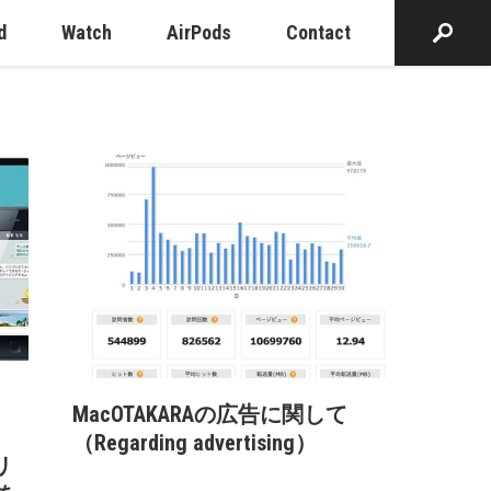
d
Watch
AirPods
Contact
MacOTAKARAの広告に関して
（Regarding advertising）
リ