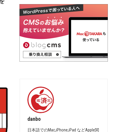
版を
danbo
日本語でのMac,iPhone,iPad などApple関