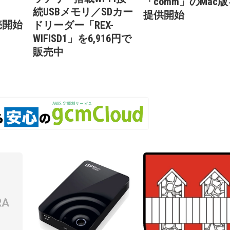
「comm」のMac
続USBメモリ／SDカー
提供開始
売開始
ドリーダー「REX-
WIFISD1」を6,916円で
販売中