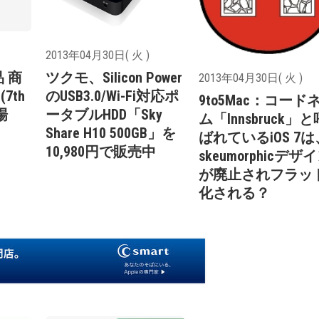
2013年04月30日( 火 )
品 商
ツクモ、Silicon Power
2013年04月30日( 火 )
(7th
のUSB3.0/Wi-Fi対応ポ
9to5Mac：コード
登場
ータブルHDD「Sky
ム「Innsbruck」と
Share H10 500GB」を
ばれているiOS 7は
10,980円で販売中
skeumorphicデザ
が廃止されフラッ
化される？