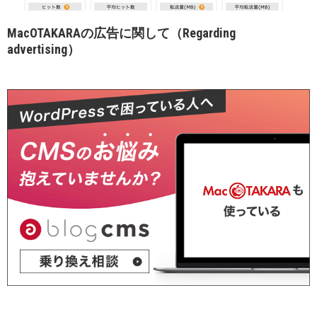
MacOTAKARAの広告に関して（Regarding
advertising）