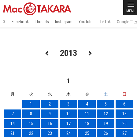
MENU
X
Facebook
Threads
Instagram
YouTube
TikTok
Google
2013
1
月
火
水
木
金
土
日
1
2
3
4
5
6
7
8
9
10
11
12
13
14
15
16
17
18
19
20
21
22
23
24
25
26
27