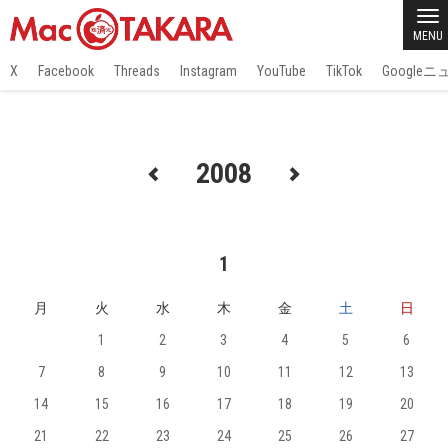
MENU
X
Facebook
Threads
Instagram
YouTube
TikTok
Google
2008
1
月
火
水
木
金
土
日
1
2
3
4
5
6
7
8
9
10
11
12
13
14
15
16
17
18
19
20
21
22
23
24
25
26
27