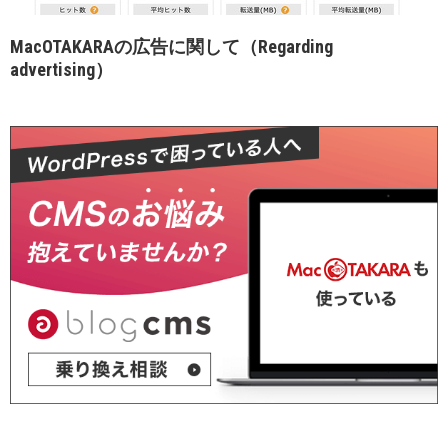
MacOTAKARAの広告に関して（Regarding
advertising）