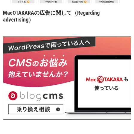
MacOTAKARAの広告に関して（Regarding
advertising）