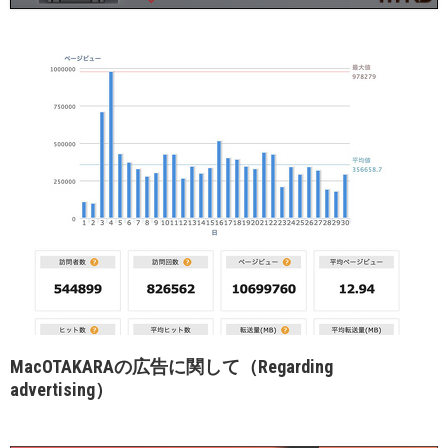
MacOTAKARAの広告に関して（Regarding
advertising）