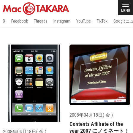
MENU
X
Facebook
Threads
Instagram
YouTube
TikTok
Google
2008年04月18日( 金 )
Contents Affiliate of the
year 2007 にノミネート！
2008年04月18日( 金 )