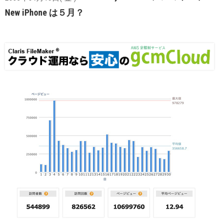
New iPhone は５月？