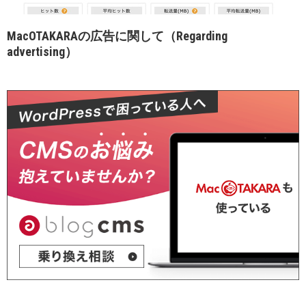
MacOTAKARAの広告に関して（Regarding
advertising）