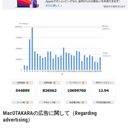
MacOTAKARAの広告に関して（Regarding
advertising）