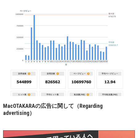
MacOTAKARAの広告に関して（Regarding
advertising）