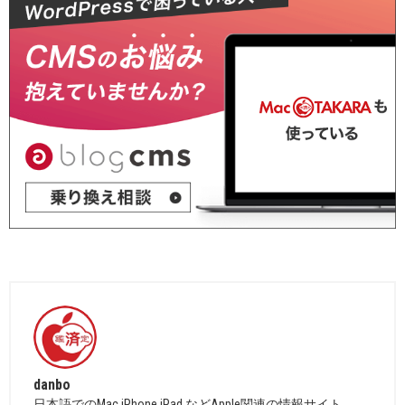
danbo
日本語でのMac,iPhone,iPad などApple関連の情報サイト。