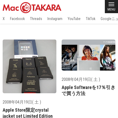
MENU
X
Facebook
Threads
Instagram
YouTube
TikTok
Google
2008年04月19日( 土 )
Apple Softwareを17％引き
で買う方法
2008年04月19日( 土 )
Apple Store限定crystal
jacket set Limited Edition