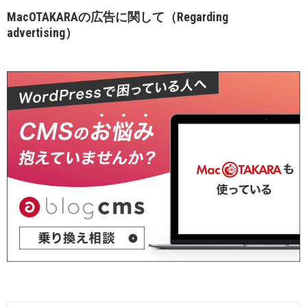
MacOTAKARAの広告に関して（Regarding
advertising）