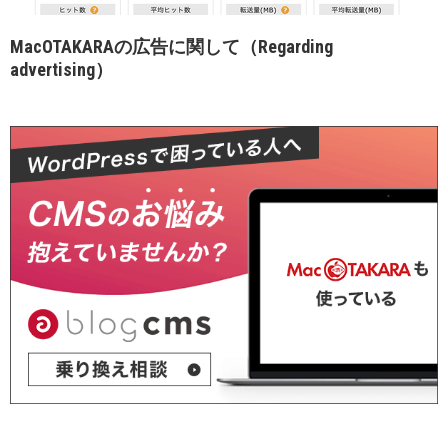
MacOTAKARAの広告に関して（Regarding
advertising）