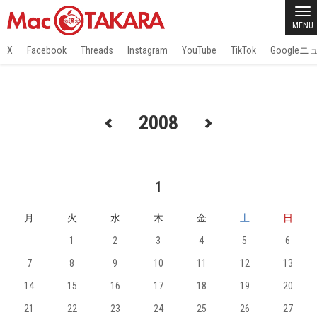
MENU
X
Facebook
Threads
Instagram
YouTube
TikTok
Google
2008
1
月
火
水
木
金
土
日
1
2
3
4
5
6
7
8
9
10
11
12
13
14
15
16
17
18
19
20
21
22
23
24
25
26
27