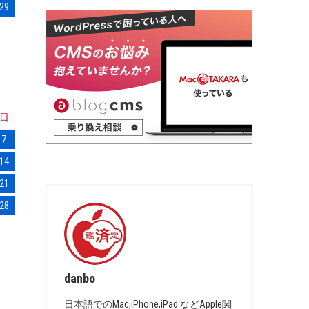
29
日
7
14
21
28
danbo
日本語でのMac,iPhone,iPad などApple関