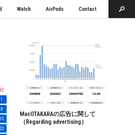
d
Watch
AirPods
Contact
日
1
8
MacOTAKARAの広告に関して
15
（Regarding advertising）
22