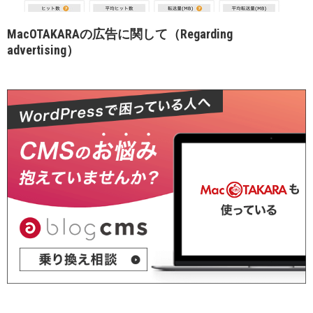
MacOTAKARAの広告に関して（Regarding
advertising）