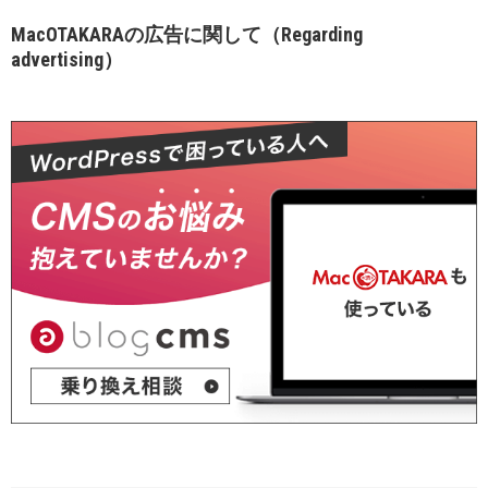
MacOTAKARAの広告に関して（Regarding
advertising）