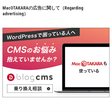
MacOTAKARAの広告に関して（Regarding
advertising）