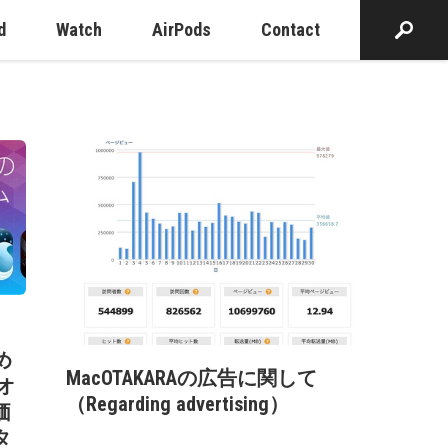
d
Watch
AirPods
Contact
め
MacOTAKARAの広告に関して
オ
（Regarding advertising）
価
タ