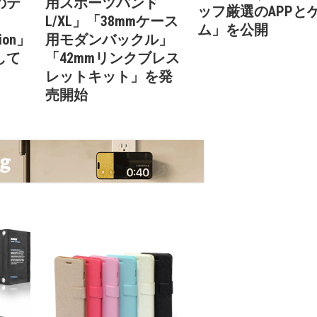
のテ
用スポーツバンド
ッフ厳選のAPPと
L/XL」「38mmケース
ム」を公開
ion」
用モダンバックル」
して
「42mmリンクブレス
レットキット」を発
売開始