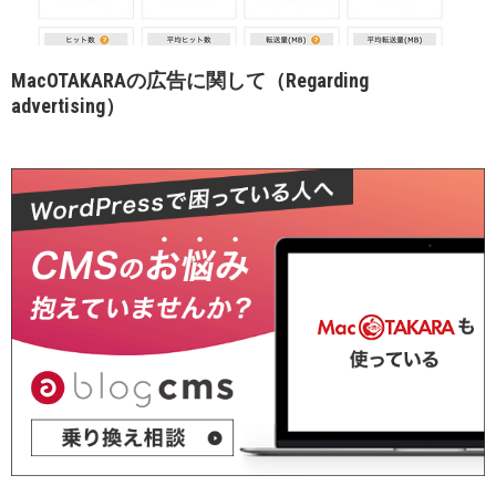
MacOTAKARAの広告に関して（Regarding
advertising）