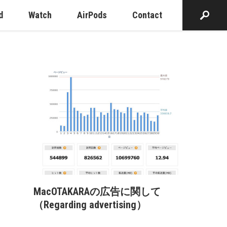
d
Watch
AirPods
Contact
MacOTAKARAの広告に関して
（Regarding advertising）