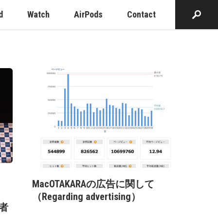
d
Watch
AirPods
Contact
MacOTAKARAの広告に関して
（Regarding advertising）
記者