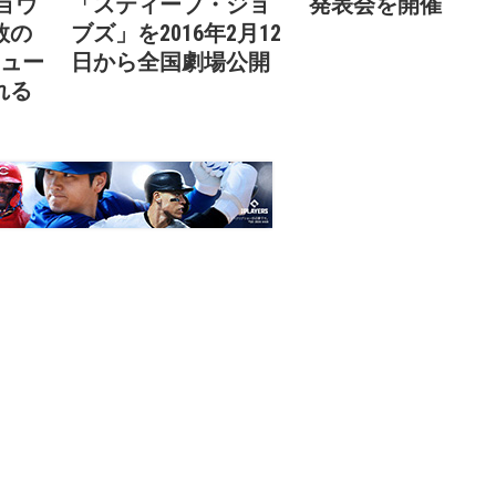
ショウ
「スティーブ・ジョ
発表会を開催
数の
ブズ」を2016年2月12
リュー
日から全国劇場公開
れる