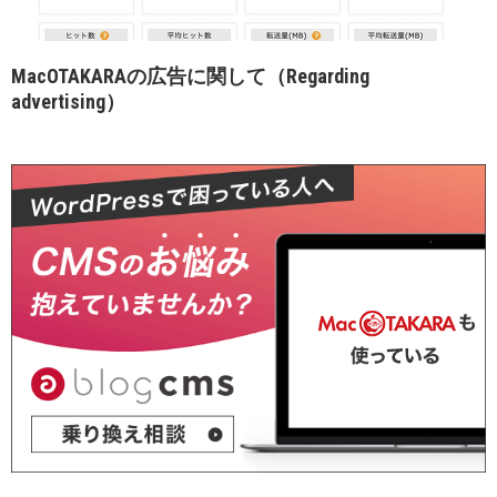
MacOTAKARAの広告に関して（Regarding
advertising）