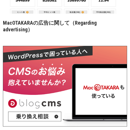
MacOTAKARAの広告に関して（Regarding
advertising）