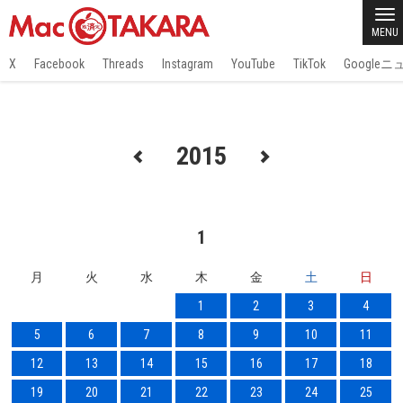
MENU
X
Facebook
Threads
Instagram
YouTube
TikTok
Google
2015
1
月
火
水
木
金
土
日
1
2
3
4
5
6
7
8
9
10
11
12
13
14
15
16
17
18
19
20
21
22
23
24
25