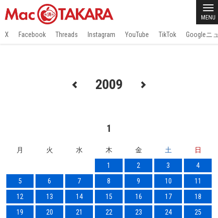
MENU
X
Facebook
Threads
Instagram
YouTube
TikTok
Google
2009
1
月
火
水
木
金
土
日
1
2
3
4
5
6
7
8
9
10
11
12
13
14
15
16
17
18
19
20
21
22
23
24
25