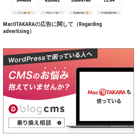
MacOTAKARAの広告に関して（Regarding
advertising）