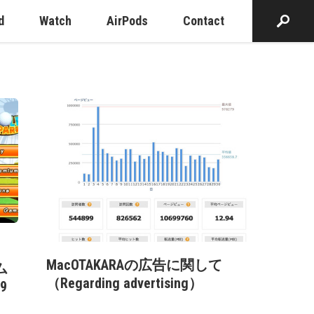
d
Watch
AirPods
Contact
MacOTAKARAの広告に関して
ム
（Regarding advertising）
9