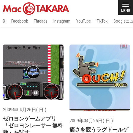
MENU
X
Facebook
Threads
Instagram
YouTube
TikTok
Google
2009年04月26日( 日 )
ゼロヨンゲームアプリ
2009年04月26日( 日 )
「ゼロヨンレーサー 無料
痛さを競うラグドールゲ
版」を試す