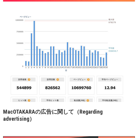
MacOTAKARAの広告に関して（Regarding
advertising）