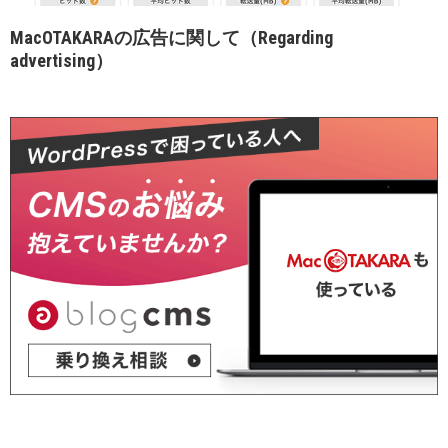
MacOTAKARAの広告に関して（Regarding
advertising）