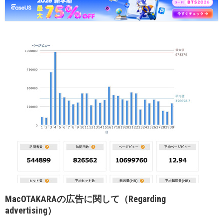
MacOTAKARAの広告に関して（Regarding
advertising）