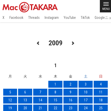
MENU
X
Facebook
Threads
Instagram
YouTube
TikTok
Google
2009
1
月
火
水
木
金
土
日
1
2
3
4
5
6
7
8
9
10
11
12
13
14
15
16
17
18
19
20
21
22
23
24
25