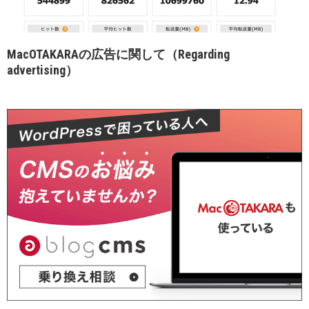
MacOTAKARAの広告に関して（Regarding
advertising）