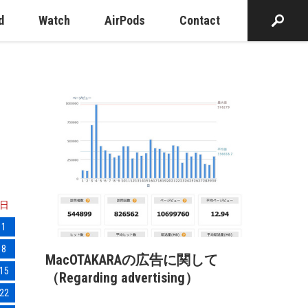
d
Watch
AirPods
Contact
日
1
8
MacOTAKARAの広告に関して
15
（Regarding advertising）
22