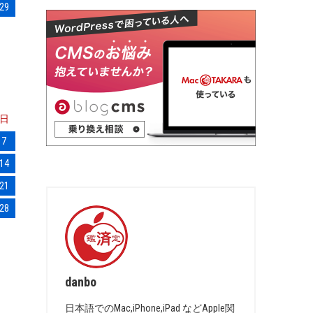
29
日
7
14
21
28
danbo
日本語でのMac,iPhone,iPad などApple関