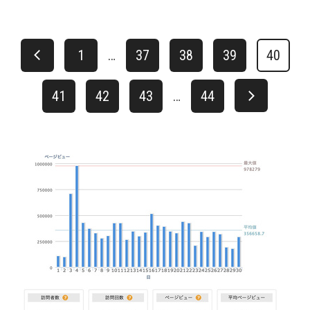
1
…
37
38
39
40
41
42
43
…
44