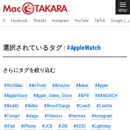
MENU
X
Facebook
Threads
Instagram
YouTube
TikTok
Google
選択されているタグ :
#AppleWatch
さらにタグを絞り込む
#9to5Mac
#AirPods
#Amazon
#Anker
#Apple
#AppleStore
#Apple_Online_Store
#APR
#BANGRICH
#Beddit
#Belkin
#BoostCharge
#Coach
#Colette
#Csmart
#elago
#Fitness+
#Hermes
#Instagram
#iPad
#iPhone
#JCB
#JIN
#KDDI
#Lightning