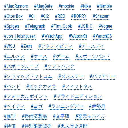
#MacRumors
#MagSafe
#mophie
#Nike
#Nimble
#OtterBox
#Qi
#Qi2
#RED
#RORRY
#Shazam
#Spigen
#Telegraph
#Tim_Cook
#USB-C
#Vogue
#von_Holzhausen
#WatchApp
#WatchKit
#WatchOS
#WSJ
#Zens
#アクティビティ
#アースデイ
#エルメス
#ケース
#ゲーム
#スポーツバンド
#スポーツループ
#ソフトバンク
#ソフマップドットコム
#ダンスデー
#バッテリー
#バンド
#ビックカメラ
#フィットネス
#フォーカルポイント
#プライドエディション
#ペイディ
#ヨガ
#ランニングデー
#伊勢丹
#修理
#整備済製品
#文字盤
#楽天モバイル
#特価
#特別限定販売
#黒人歴史月間