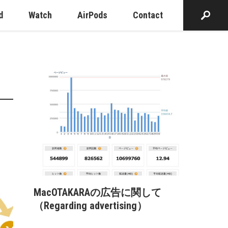
d
Watch
AirPods
Contact
MacOTAKARAの広告に関して
（Regarding advertising）