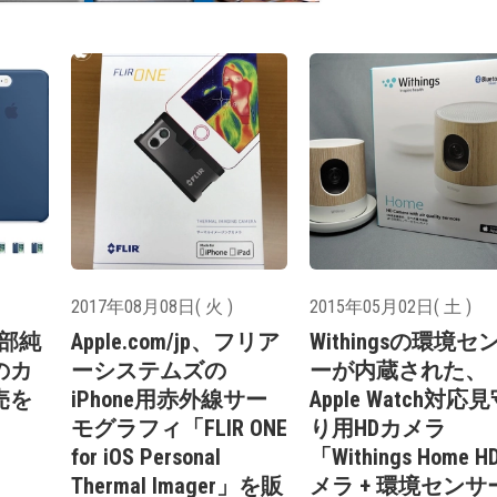
2017年08月08日( 火 )
2015年05月02日( 土 )
、一部純
Apple.com/jp、フリア
Withingsの環境セ
のカ
ーシステムズの
ーが内蔵された、
売を
iPhone用赤外線サー
Apple Watch対応
モグラフィ「FLIR ONE
り用HDカメラ
for iOS Personal
「Withings Home 
Thermal Imager」を販
メラ + 環境センサ