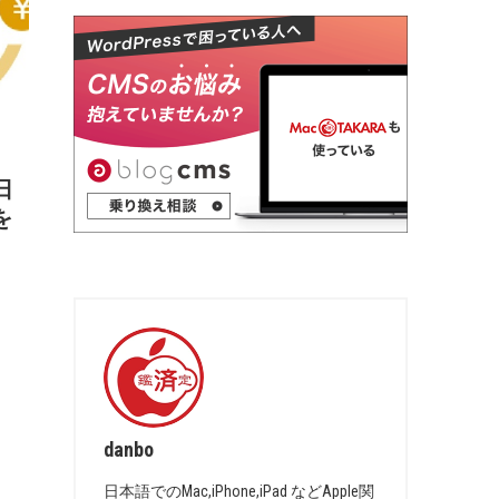
日
を
danbo
日本語でのMac,iPhone,iPad などApple関