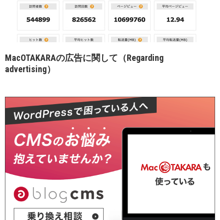
MacOTAKARAの広告に関して（Regarding
advertising）