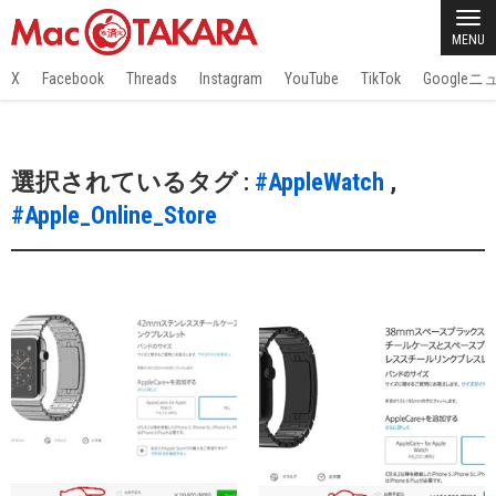
MENU
X
Facebook
Threads
Instagram
YouTube
TikTok
Google
選択されているタグ :
#AppleWatch
,
#Apple_Online_Store