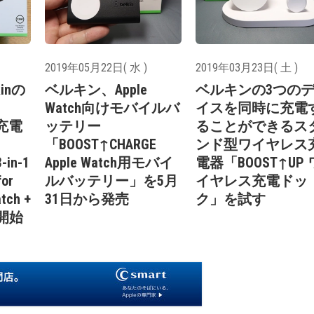
2019年05月22日( 水 )
2019年03月23日( 土 )
kinの
ベルキン、Apple
ベルキンの3つの
Watch向けモバイルバ
イスを同時に充電
用充電
ッテリー
ることができるス
「BOOST↑CHARGE
ンド型ワイヤレス
-in-1
Apple Watch用モバイ
電器「BOOST↑UP 
for
ルバッテリー」を5月
イヤレス充電ドッ
tch +
31日から発売
ク」を試す
売開始