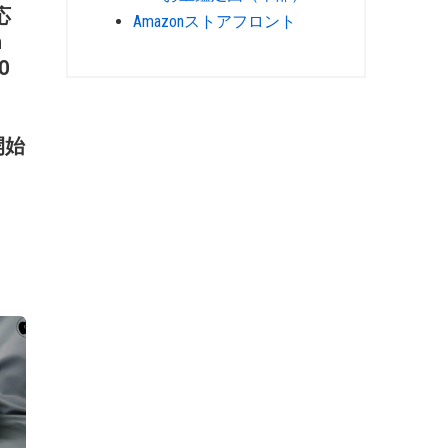
応
Amazonストアフロント
n
O
開始