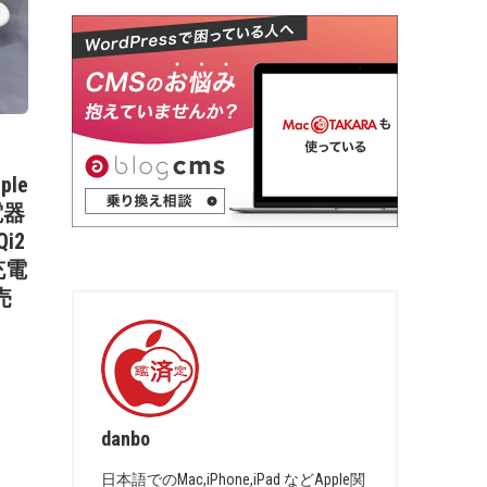
ple
電器
Qi2
充電
売
danbo
日本語でのMac,iPhone,iPad などApple関