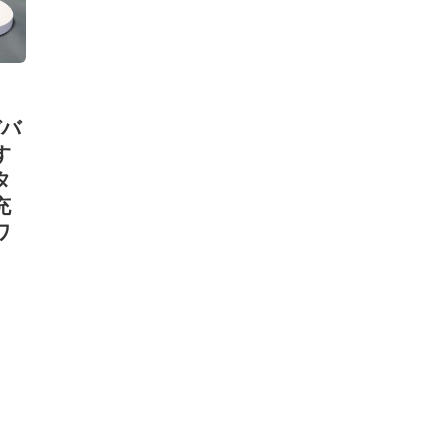
デバ
す
タ
充
ワ