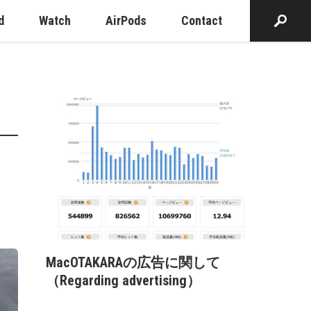
d
Watch
AirPods
Contact
MacOTAKARAの広告に関して
（Regarding advertising）