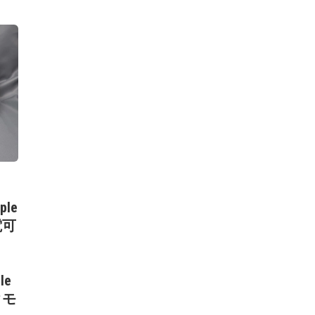
ple
電可
le
クモ