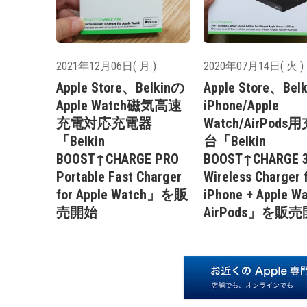
2021年12月06日( 月 )
2020年07月14日( 火 )
Apple Store、Belkinの
Apple Store、Bel
Apple Watch磁気高速
iPhone/Apple
充電対応充電器
Watch/AirPods
「Belkin
台「Belkin
BOOST↑CHARGE PRO
BOOST↑CHARGE 3
Portable Fast Charger
Wireless Charger 
for Apple Watch」を販
iPhone + Apple Wa
売開始
AirPods」を販