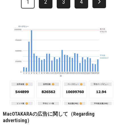
1
2
3
4
MacOTAKARAの広告に関して（Regarding
advertising）