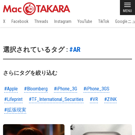
MENU
X
Facebook
Threads
Instagram
YouTube
TikTok
Google
選択されているタグ :
#AR
さらにタグを絞り込む
#Apple
#Bloomberg
#iPhone_3G
#iPhone_3GS
#Lifeprint
#TF_International_Securities
#VR
#ZINK
#拡張現実