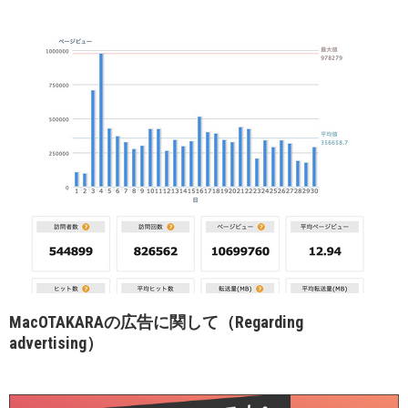
MacOTAKARAの広告に関して（Regarding
advertising）