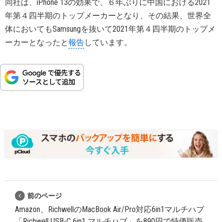
同社は、iPhone 13の効果で、６年ぶりに中国における2021
年第４四半期のトップメーカーとなり、その結果、世界全
体においてもSamsungを抜いて2021年第４四半期のトップメ
ーカーとなったと
報告
しています。
前のページ
Amazon、RichwellのMacBook Air/Pro対応6in1マルチハブ
「Richwell USB-C 6in1 マルチハブ」を890円で特価販売