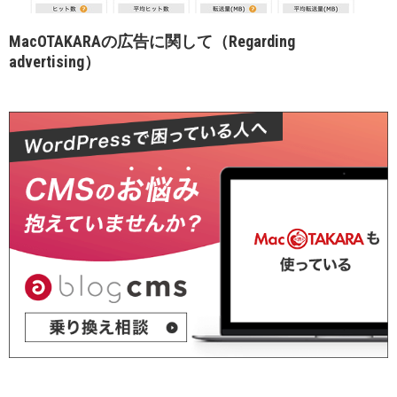
MacOTAKARAの広告に関して（Regarding
advertising）