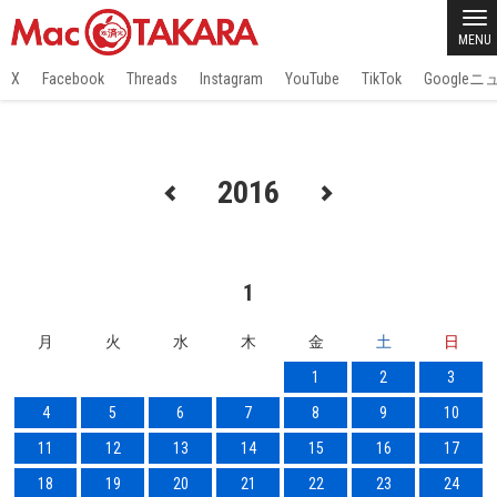
MENU
X
Facebook
Threads
Instagram
YouTube
TikTok
Google
2016
1
月
火
水
木
金
土
日
1
2
3
4
5
6
7
8
9
10
11
12
13
14
15
16
17
18
19
20
21
22
23
24