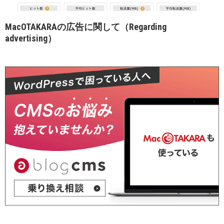
MacOTAKARAの広告に関して（Regarding
advertising）