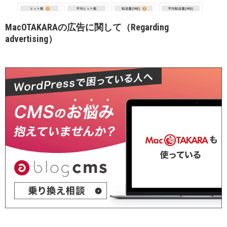
MacOTAKARAの広告に関して（Regarding
advertising）