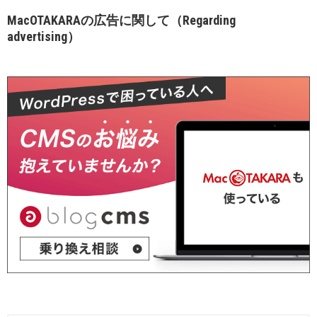
MacOTAKARAの広告に関して（Regarding
advertising）